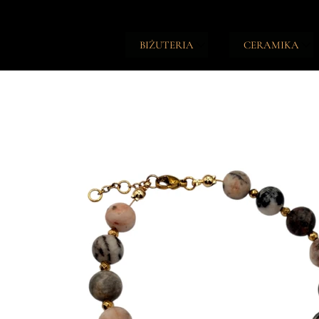
BIŻUTERIA
CERAMIKA
TALIZMANY
ŚWIECZKI
NASZYJNIKI
PODSTAWKI
BRANSOLETKI
NOTESY
PIERŚCIONKI
DZIENNIKI