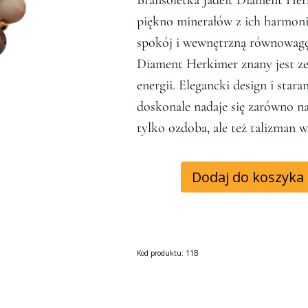
Bransoletka Jadeit Diament Her
piękno minerałów z ich harmoni
spokój i wewnętrzną równowagę,
Diament Herkimer znany jest ze 
energii. Elegancki design i star
doskonale nadaje się zarówno na
tylko ozdoba, ale też talizman w
Dodaj do koszyka
Kod produktu: 11B