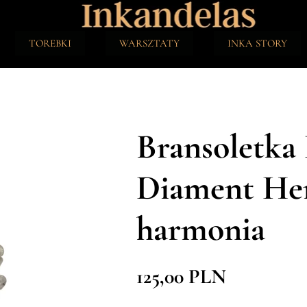
TOREBKI
WARSZTATY
INKA STORY
Bransoletka 
Diament Her
harmonia
125,00 PLN