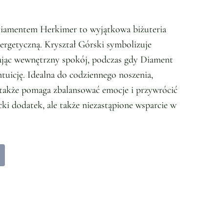
Diamentem Herkimer to wyjątkowa biżuteria
ergetyczną. Kryształ Górski symbolizuje
rając wewnętrzny spokój, podczas gdy Diament
uicję. Idealna do codziennego noszenia,
e także pomaga zbalansować emocje i przywrócić
ki dodatek, ale także niezastąpione wsparcie w