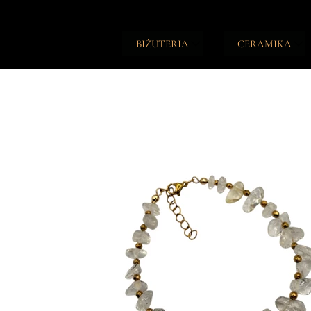
BIŻUTERIA
CERAMIKA
TALIZMANY
ŚWIECZKI
NASZYJNIKI
PODSTAWKI
BRANSOLETKI
NOTESY
PIERŚCIONKI
DZIENNIKI