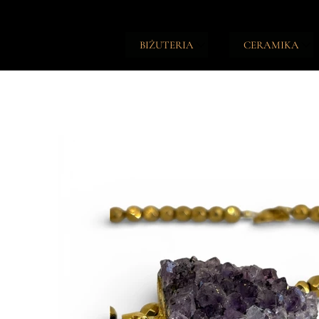
BIŻUTERIA
CERAMIKA
TALIZMANY
ŚWIECZKI
NASZYJNIKI
PODSTAWKI
BRANSOLETKI
NOTESY
PIERŚCIONKI
DZIENNIKI