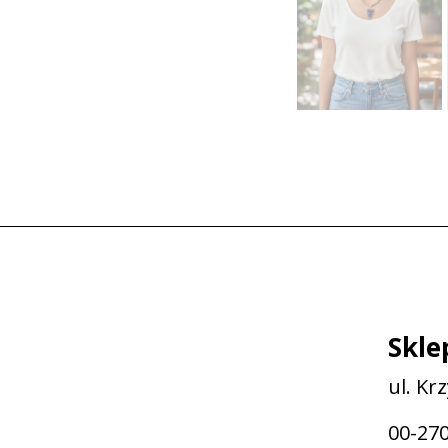
Skle
ul. Kr
00-27