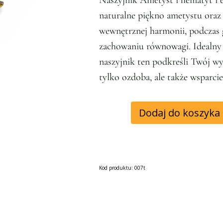
Naszyjnik Ametyst i hematyt i el
naturalne piękno ametystu oraz 
wewnętrznej harmonii, podczas
zachowaniu równowagi. Idealny z
naszyjnik ten podkreśli Twój wy
tylko ozdoba, ale także wsparcie 
Dodaj do koszyka
Kod produktu: 007t