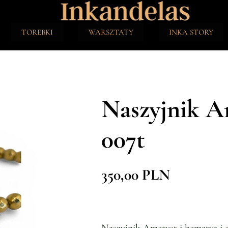
TOREBKI
WARSZTATY
INKA STORY
Naszyjnik Am
007t
350,00 PLN