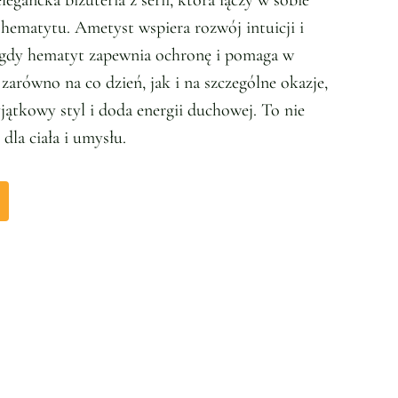
egancka biżuteria z serii, która łączy w sobie
hematytu. Ametyst wspiera rozwój intuicji i
 gdy hematyt zapewnia ochronę i pomaga w
arówno na co dzień, jak i na szczególne okazje,
jątkowy styl i doda energii duchowej. To nie
dla ciała i umysłu.