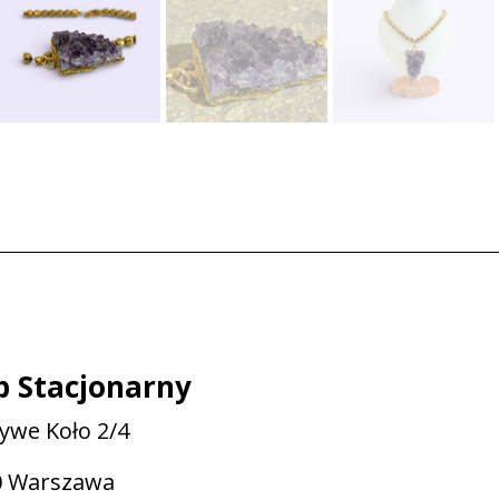
p Stacjonarny
zywe Koło 2/4
0 Warszawa