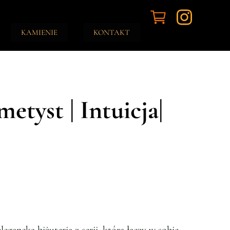
KAMIENIE
KONTAKT
etyst | Intuicja|