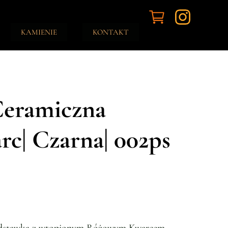
KAMIENIE
KONTAKT
Ceramiczna
c| Czarna| 002ps