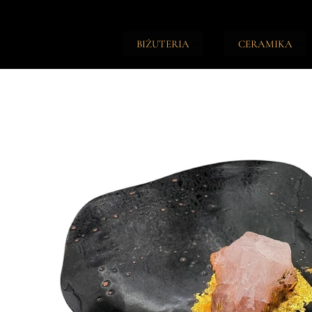
BIŻUTERIA
CERAMIKA
TALIZMANY
ŚWIECZKI
NASZYJNIKI
PODSTAWKI
BRANSOLETKI
NOTESY
PIERŚCIONKI
DZIENNIKI