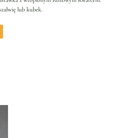
podstawka z wtopionym Różowym Kwarcem.
 szałwię lub kubek.