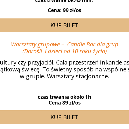
czas trwania ok.45 min.
Cena: 99 zł/os
KUP BILET
Warsztaty grupowe – Candle Bar dla grup
(Dorośli i dzieci od 10 roku życia)
ltury czy przyjaciół. Cała przestrzeń Inkandelas
jątkową świecę. To świetny sposób na wspólne 
w grupie. Warsztaty stacjonarne.
czas trwania około 1h
Cena 89 zł/os
KUP BILET