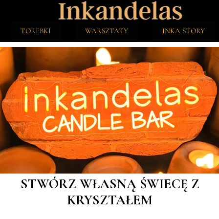
TOREBKI
WARSZTATY
INKA STORY
STWÓRZ WŁASNĄ ŚWIECĘ Z
KRYSZTAŁEM