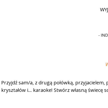
WY
- IN
W
Przyjdź sam/a, z drugą połówką, przyjacielem, 
kryształów i… karaoke! Stwórz własną świecę so