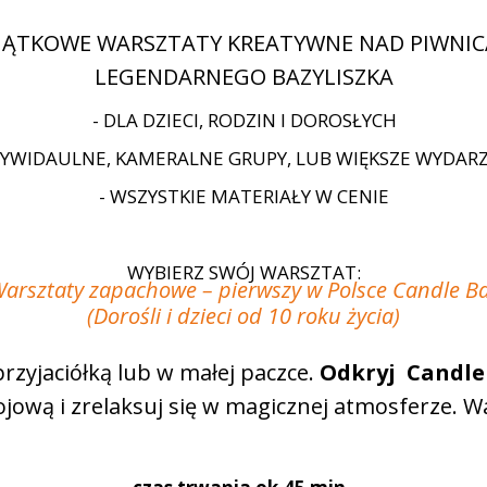
JĄTKOWE WARSZTATY KREATYWNE NAD PIWNIC
LEGENDARNEGO BAZYLISZKA
- DLA DZIECI, RODZIN I DOROSŁYCH
DYWIDAULNE, KAMERALNE GRUPY, LUB WIĘKSZE WYDAR
- WSZYSTKIE MATERIAŁY W CENIE
WYBIERZ SWÓJ WARSZTAT:
arsztaty zapachowe – pierwszy w Polsce Candle B
(Dorośli i dzieci od 10 roku życia)
D
przyjaciółką lub w małej paczce.
Odkryj Candle
jową i zrelaksuj się w magicznej atmosferze. W