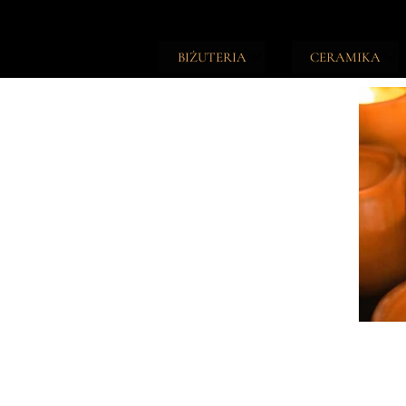
BIŻUTERIA
CERAMIKA
TALIZMANY
ŚWIECZKI
NASZYJNIKI
PODSTAWKI
BRANSOLETKI
NOTESY
PIERŚCIONKI
DZIENNIKI