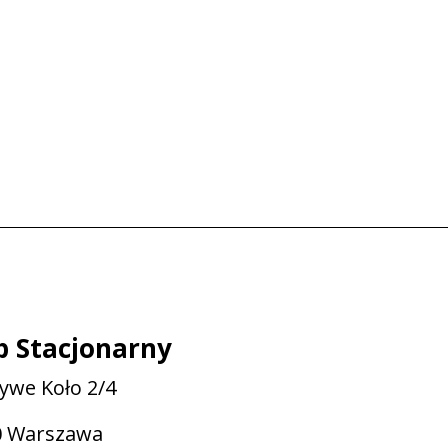
p Stacjonarny
zywe Koło 2/4
0 Warszawa